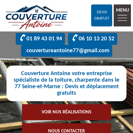
MENU
DEVIS
GRATUIT
01 89 43 01 94
06 10 13 20 52
couvertureantoine77@gmail.com
Couverture Antoine votre entreprise
spécialiste de la toiture, charpente dans le
77 Seine-et-Marne : Devis et déplacement
gratuits
VOIR NOS RÉALISATIONS
NOUS CONTACTER