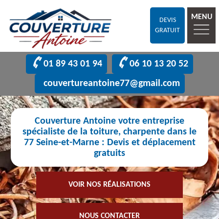
MENU
DEVIS
GRATUIT
01 89 43 01 94
06 10 13 20 52
couvertureantoine77@gmail.com
Couverture Antoine votre entreprise
spécialiste de la toiture, charpente dans le
77 Seine-et-Marne : Devis et déplacement
gratuits
VOIR NOS RÉALISATIONS
NOUS CONTACTER