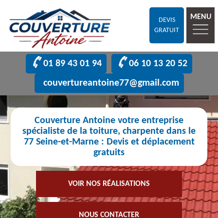
MENU
DEVIS
GRATUIT
01 89 43 01 94
06 10 13 20 52
couvertureantoine77@gmail.com
Couverture Antoine votre entreprise
spécialiste de la toiture, charpente dans le
77 Seine-et-Marne : Devis et déplacement
gratuits
VOIR NOS RÉALISATIONS
NOUS CONTACTER