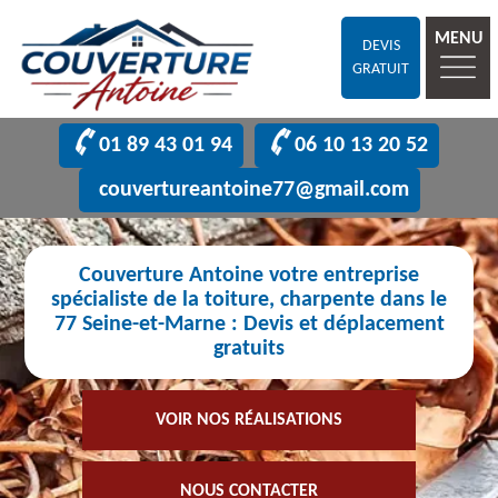
MENU
DEVIS
GRATUIT
01 89 43 01 94
06 10 13 20 52
couvertureantoine77@gmail.com
Couverture Antoine votre entreprise
spécialiste de la toiture, charpente dans le
77 Seine-et-Marne : Devis et déplacement
gratuits
VOIR NOS RÉALISATIONS
NOUS CONTACTER