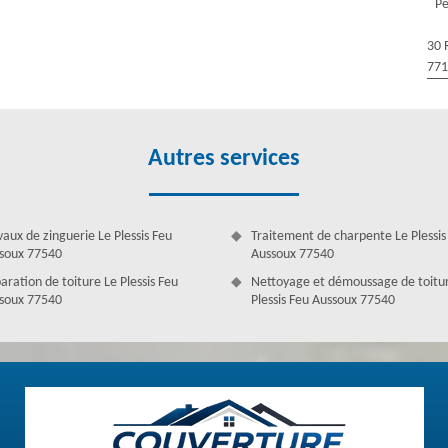
Pe
nction des travaux. Nous vous détaillons ainsi dans le devis les travaux
nde, nous sommes à votre service.
30 
77
Autres services
vaux de zinguerie Le Plessis Feu
Traitement de charpente Le Plessis
soux 77540
Aussoux 77540
aration de toiture Le Plessis Feu
Nettoyage et démoussage de toitu
soux 77540
Plessis Feu Aussoux 77540
ntoine
is Feu Aussoux, vous pouvez vous attendre à recevoir des interventions
ise pour peindre son toit, c’est offrir une seconde tenue à votre toit
 de toit protège les tuiles des différentes intempéries. Pour cela, c’est
re Antoine est disposer à vous conseiller pour tout projet de peinture