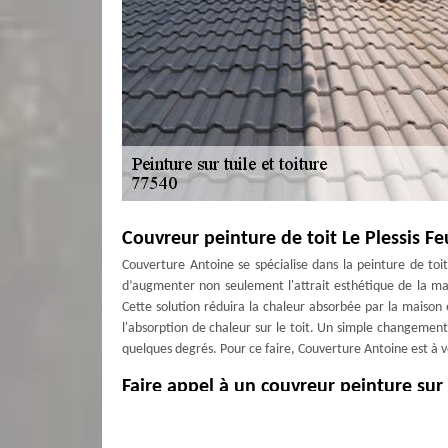
Couvreur peinture de toit Le Plessis F
Couverture Antoine se spécialise dans la peinture de toi
d’augmenter non seulement l'attrait esthétique de la m
Cette solution réduira la chaleur absorbée par la maison en
l'absorption de chaleur sur le toit. Un simple changemen
quelques degrés. Pour ce faire, Couverture Antoine est à v
Faire appel à un couvreur peinture sur 
Couverture Antoine est à votre service pour toute demand
proposons un coût d’intervention qui sera accessible à to