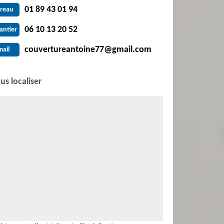
01 89 43 01 94
reau
06 10 13 20 52
antier
couvertureantoine77@gmail.com
mail
us localiser