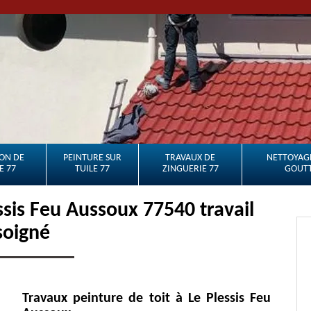
ON DE
PEINTURE SUR
TRAVAUX DE
NETTOYAGE
E 77
TUILE 77
ZINGUERIE 77
GOUTT
essis Feu Aussoux 77540 travail
soigné
Travaux peinture de toit à Le Plessis Feu