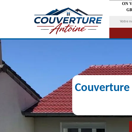
ON 
GR
Couverture 