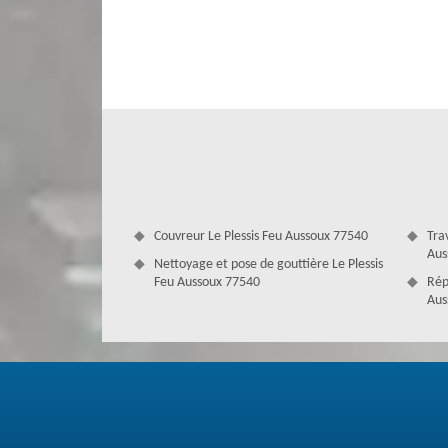
des travaux à faire puisque les travaux seront tarifés en fo
à faire ainsi que le prix. Contactez nous pour toute dema
Couvreur Le Plessis Feu Aussoux 77540
Tra
Aus
Nettoyage et pose de gouttière Le Plessis
Feu Aussoux 77540
Rép
Aus
Peinture toiture 77540 – Couverture A
Compétent en intervention de peinture sur tuile à Le Pless
de qualité pour toute demande. Faire appel à notre expert
afin de retrouver son éclat d’origine. En effet, la peinture
une excellente solution pour protéger sa toiture. Couvertu