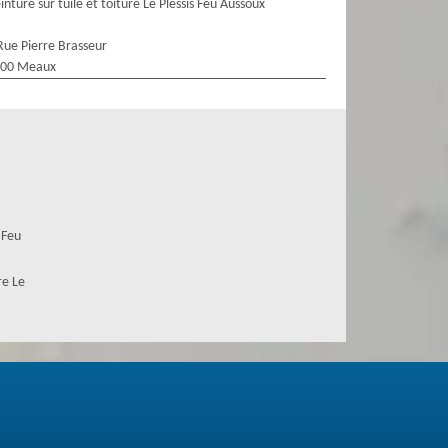
inture sur tuile et toiture Le Plessis Feu Aussoux
Rue Pierre Brasseur
100 Meaux
 Feu
re Le