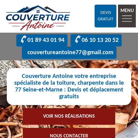
MENU
DEVIS
GRATUIT
01 89 43 01 94
06 10 13 20 52
couvertureantoine77@gmail.com
Couverture Antoine votre entreprise
spécialiste de la toiture, charpente dans le
77 Seine-et-Marne : Devis et déplacement
gratuits
VOIR NOS RÉALISATIONS
NOUS CONTACTER