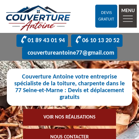
MENU
DEVIS
GRATUIT
01 89 43 01 94
06 10 13 20 52
couvertureantoine77@gmail.com
Couverture Antoine votre entreprise
spécialiste de la toiture, charpente dans le
77 Seine-et-Marne : Devis et déplacement
gratuits
VOIR NOS RÉALISATIONS
NOUS CONTACTER