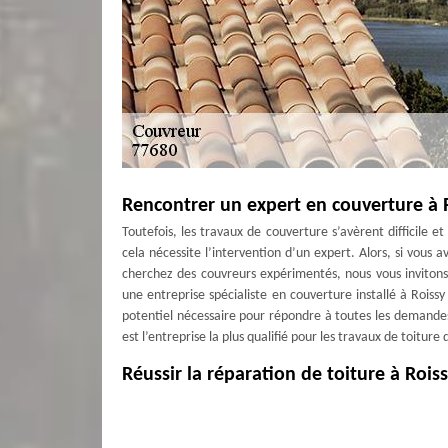
Rencontrer un expert en couverture à R
Toutefois, les travaux de couverture s’avèrent difficile e
cela nécessite l’intervention d’un expert. Alors, si vous
cherchez des couvreurs expérimentés, nous vous invitons
une entreprise spécialiste en couverture installé à Roiss
potentiel nécessaire pour répondre à toutes les demandes
est l’entreprise la plus qualifié pour les travaux de toiture
Réussir la réparation de toiture à Roiss
Tout problème de toiture doit être traité au plus vite 
catastrophe à tout moment. Alors, pour cela, il est nécess
couvreurs réparation toiture qualifiés et compétents, do