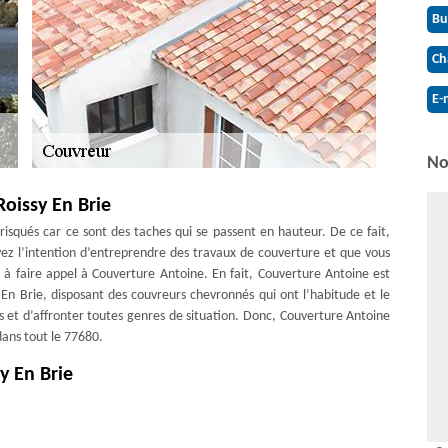
Bu
Ch
E-
No
oissy En Brie
t risqués car ce sont des taches qui se passent en hauteur. De ce fait,
 avez l’intention d’entreprendre des travaux de couverture et que vous
 à faire appel à Couverture Antoine. En fait, Couverture Antoine est
y En Brie, disposant des couvreurs chevronnés qui ont l’habitude et le
 et d’affronter toutes genres de situation. Donc, Couverture Antoine
 dans tout le 77680.
y En Brie
possible car c’est le genre de problème qui peut se transformer en
aire de faire appel à un pro. En effet, Couverture Antoine dispose des
té d’un grand savoir-faire ainsi que des longues expériences qui leur