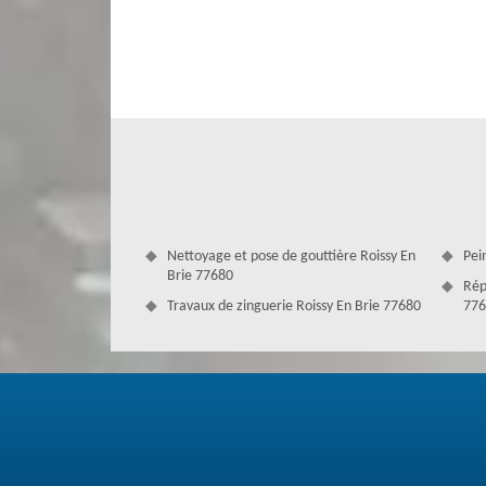
permettent de prendre en main tout type de travaux de ré
réparation de toiture ont le profil idéal pour parvenir à
avez la chance de disposer des couvreurs réparation de toi
Nettoyage et pose de gouttière Roissy En
Pei
Brie 77680
Rép
Travaux de zinguerie Roissy En Brie 77680
776
Entreprise de couverture sur 77680
Présente pour diverses interventions en travaux de toiture
nettoyage de toiture, la réparation de toiture et les diffé
77680, nous intervenons pour assurer un confort optimal