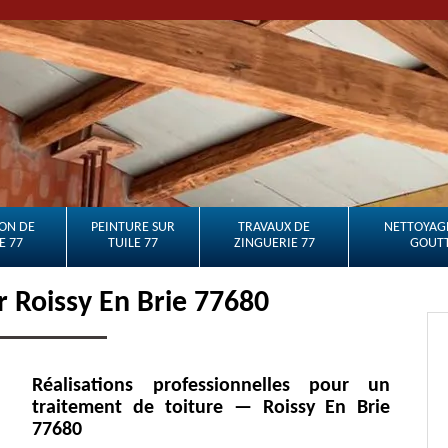
ON DE
PEINTURE SUR
TRAVAUX DE
NETTOYAGE
E 77
TUILE 77
ZINGUERIE 77
GOUTT
r Roissy En Brie 77680
Réalisations professionnelles pour un
traitement de toiture — Roissy En Brie
77680