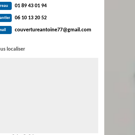
01 89 43 01 94
reau
06 10 13 20 52
antier
couvertureantoine77@gmail.com
mail
us localiser