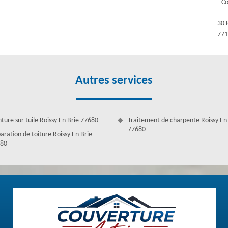
Co
paration toiture à Roissy En Brie. Actif dans le 77680, ces couvreurs
 répondre à vos attentes. En faisant appel à Couverture Antoine, vous
30 
ture compétents pour réussir la réparation de votre toiture.
77
Autres services
nture sur tuile Roissy En Brie 77680
Traitement de charpente Roissy En
77680
aration de toiture Roissy En Brie
80
, Couverture Antoine est une entreprise de couvreur spécialisé pour le
rents travaux de toit dont vous pouvez avoir besoin. Au service de tout
 pour le soin et l’entretien du toit. Professionnels aguerris depuis