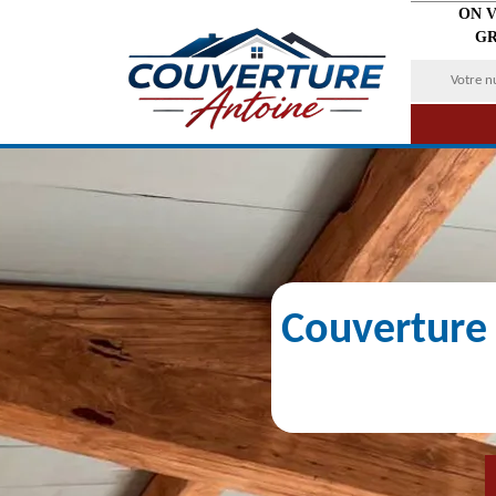
ON 
GR
Couverture 