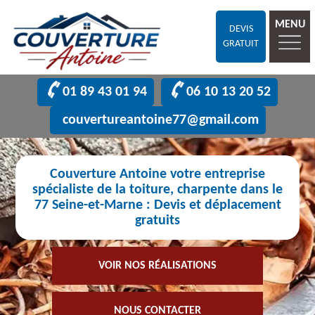
MENU
DEVIS
GRATUIT
01 89 43 01 94
06 10 13 20 52
couvertureantoine77@gmail.com
Couverture Antoine votre entreprise
spécialiste de la toiture, charpente dans le
77 Seine-et-Marne : Devis et déplacement
gratuits
VOIR NOS RÉALISATIONS
NOUS CONTACTER