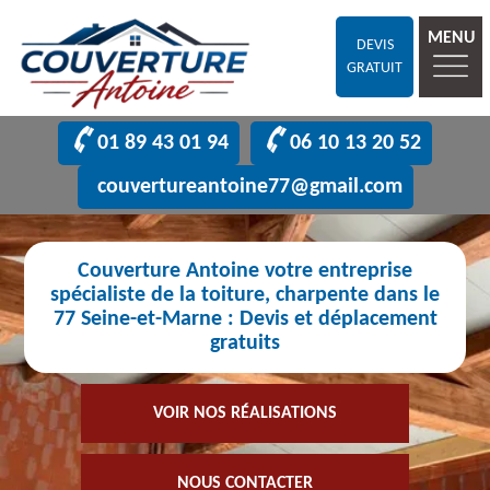
MENU
DEVIS
GRATUIT
01 89 43 01 94
06 10 13 20 52
couvertureantoine77@gmail.com
Couverture Antoine votre entreprise
spécialiste de la toiture, charpente dans le
77 Seine-et-Marne : Devis et déplacement
gratuits
VOIR NOS RÉALISATIONS
NOUS CONTACTER