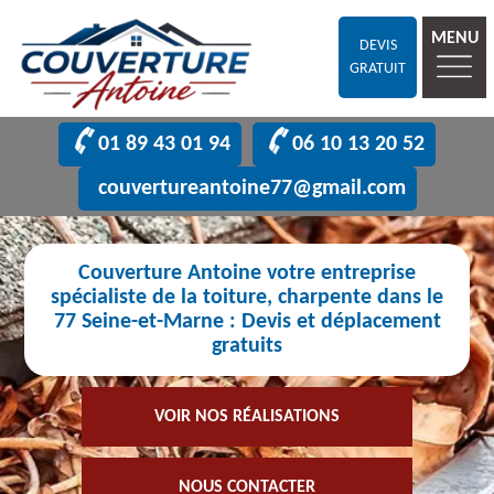
MENU
DEVIS
GRATUIT
01 89 43 01 94
06 10 13 20 52
couvertureantoine77@gmail.com
Couverture Antoine votre entreprise
spécialiste de la toiture, charpente dans le
77 Seine-et-Marne : Devis et déplacement
gratuits
VOIR NOS RÉALISATIONS
NOUS CONTACTER