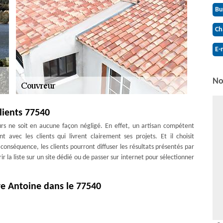
Bu
Ch
E-
No
clients 77540
urs ne soit en aucune façon négligé. En effet, un artisan compétent
t avec les clients qui livrent clairement ses projets. Et il choisit
conséquence, les clients pourront diffuser les résultats présentés par
rir la liste sur un site dédié ou de passer sur internet pour sélectionner
re Antoine dans le 77540
a chance de distinguer l'entreprise qui répond le mieux à vos besoins.
s engagement. Votre devis sera établi par nos spécialistes où que vous
devis gratuit dans les plus brefs délais. N'hésitez pas à nous joindre