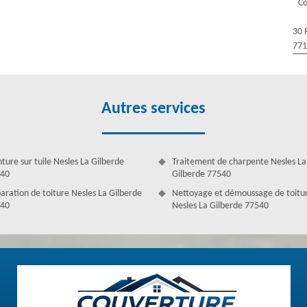
Co
e, sans erreur et peut être modifié si c’est nécessaire.
30 
77
Autres services
nture sur tuile Nesles La Gilberde
Traitement de charpente Nesles La
40
Gilberde 77540
aration de toiture Nesles La Gilberde
Nettoyage et démoussage de toitu
40
Nesles La Gilberde 77540
réparation de toiture
ce n'est pas traité et bien entretenu, une perte de chaleur et une
otre toiture favorise la formation des végétaux nuisibles qui altèrent
problèmes est de refaire la toiture. Mais il faut d'abord repérer les
es et placer un sous-toit. Obtenez un devis couvreur gratuit avec