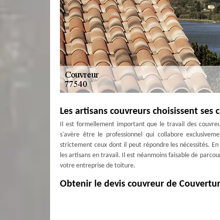
Les artisans couvreurs choisissent ses 
Il est formellement important que le travail des couvre
s'avère être le professionnel qui collabore exclusivemen
strictement ceux dont il peut répondre les nécessités. En 
les artisans en travail. Il est néanmoins faisable de parcou
votre entreprise de toiture.
Obtenir le devis couvreur de Couvertu
Notez que plus vous sollicitez un devis, plus vous avez l
Faire une demande de devis est souvent gratuit et est san
soyez à Nesles La Gilberde. Notre société vous donnera un 