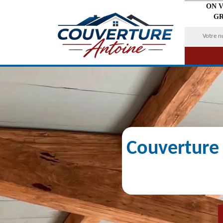
ON 
GR
Couverture 