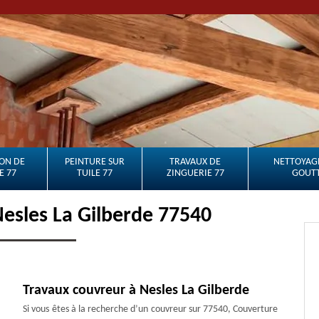
ON DE
PEINTURE SUR
TRAVAUX DE
NETTOYAGE
E 77
TUILE 77
ZINGUERIE 77
GOUTT
esles La Gilberde 77540
Travaux couvreur à Nesles La Gilberde
Si vous êtes à la recherche d’un couvreur sur 77540, Couverture