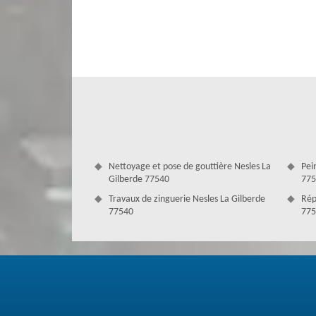
pour avoir votre devis détaillé. Notre estimation est précis
Nettoyage et pose de gouttière Nesles La
Pei
Gilberde 77540
775
Travaux de zinguerie Nesles La Gilberde
Rép
77540
775
Couverture Antoine: testé pour toute 
Le toit est cet élément qui soutient votre demeure. Si 
régularité d'humidité sont envisageables. L'humidité sur v
brusquement le toit. La première solution pour fuir ces 
parties affectées. Nous pouvons appliquer des hydrofug
Couverture Antoine pour tout projet en vue.