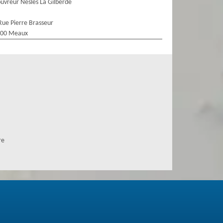
uvreur Nesles La Gilberde
Rue Pierre Brasseur
100 Meaux
re