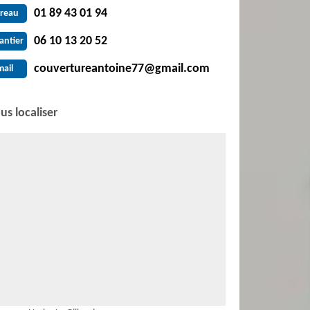
01 89 43 01 94
reau
06 10 13 20 52
antier
couvertureantoine77@gmail.com
mail
us localiser