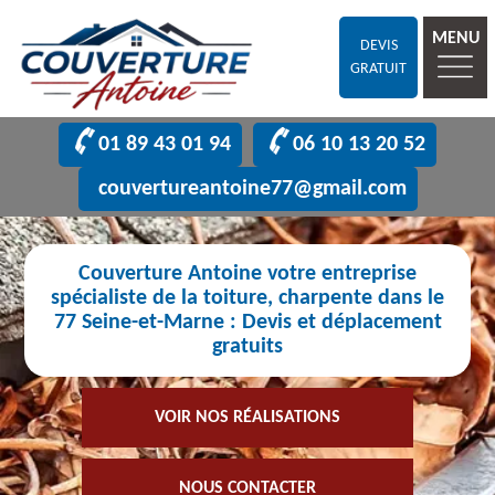
MENU
DEVIS
GRATUIT
01 89 43 01 94
06 10 13 20 52
couvertureantoine77@gmail.com
Couverture Antoine votre entreprise
spécialiste de la toiture, charpente dans le
77 Seine-et-Marne : Devis et déplacement
gratuits
VOIR NOS RÉALISATIONS
NOUS CONTACTER