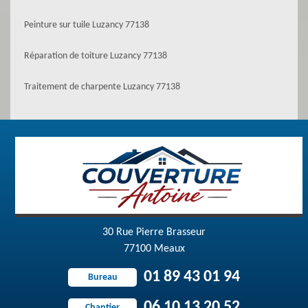
Peinture sur tuile Luzancy 77138
Réparation de toiture Luzancy 77138
Traitement de charpente Luzancy 77138
30 Rue Pierre Brasseur
77100 Meaux
01 89 43 01 94
Bureau
06 10 13 20 52
Chantier