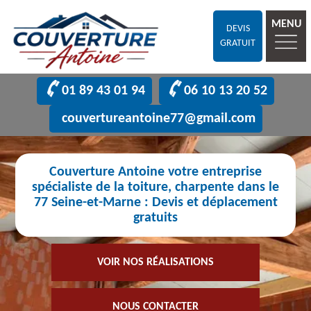
MENU
DEVIS
GRATUIT
01 89 43 01 94
06 10 13 20 52
couvertureantoine77@gmail.com
Couverture Antoine votre entreprise
spécialiste de la toiture, charpente dans le
77 Seine-et-Marne : Devis et déplacement
gratuits
VOIR NOS RÉALISATIONS
NOUS CONTACTER