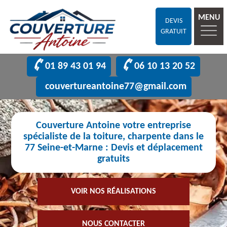
MENU
DEVIS
GRATUIT
01 89 43 01 94
06 10 13 20 52
couvertureantoine77@gmail.com
Couverture Antoine votre entreprise
spécialiste de la toiture, charpente dans le
77 Seine-et-Marne : Devis et déplacement
gratuits
VOIR NOS RÉALISATIONS
NOUS CONTACTER