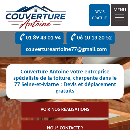
MENU
DEVIS
GRATUIT
01 89 43 01 94
06 10 13 20 52
couvertureantoine77@gmail.com
Couverture Antoine votre entreprise
spécialiste de la toiture, charpente dans le
77 Seine-et-Marne : Devis et déplacement
gratuits
VOIR NOS RÉALISATIONS
NOUS CONTACTER