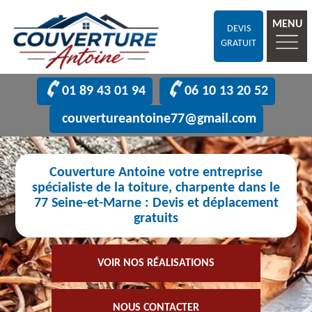
MENU
DEVIS
GRATUIT
01 89 43 01 94
06 10 13 20 52
couvertureantoine77@gmail.com
Couverture Antoine votre entreprise
spécialiste de la toiture, charpente dans le
77 Seine-et-Marne : Devis et déplacement
gratuits
VOIR NOS RÉALISATIONS
NOUS CONTACTER