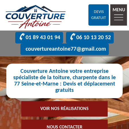
MENU
DEVIS
GRATUIT
01 89 43 01 94
06 10 13 20 52
couvertureantoine77@gmail.com
Couverture Antoine votre entreprise
spécialiste de la toiture, charpente dans le
77 Seine-et-Marne : Devis et déplacement
gratuits
VOIR NOS RÉALISATIONS
NOUS CONTACTER