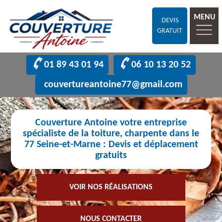
MENU
DEVIS
GRATUIT
01 89 43 01 94
06 10 13 20 52
couvertureantoine77@gmail.com
Couverture Antoine votre entreprise
spécialiste de la toiture, charpente dans le
77 Seine-et-Marne : Devis et déplacement
gratuits
VOIR NOS RÉALISATIONS
NOUS CONTACTER