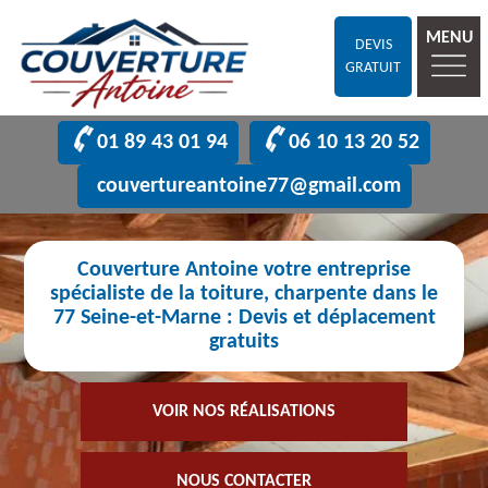
MENU
DEVIS
GRATUIT
01 89 43 01 94
06 10 13 20 52
couvertureantoine77@gmail.com
Couverture Antoine votre entreprise
spécialiste de la toiture, charpente dans le
77 Seine-et-Marne : Devis et déplacement
gratuits
VOIR NOS RÉALISATIONS
NOUS CONTACTER