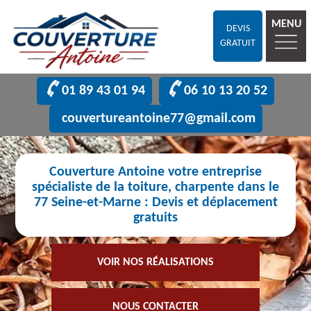
MENU
DEVIS
GRATUIT
01 89 43 01 94
06 10 13 20 52
couvertureantoine77@gmail.com
Couverture Antoine votre entreprise
spécialiste de la toiture, charpente dans le
77 Seine-et-Marne : Devis et déplacement
gratuits
VOIR NOS RÉALISATIONS
NOUS CONTACTER