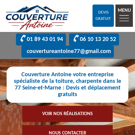
MENU
DEVIS
GRATUIT
01 89 43 01 94
06 10 13 20 52
couvertureantoine77@gmail.com
Couverture Antoine votre entreprise
spécialiste de la toiture, charpente dans le
77 Seine-et-Marne : Devis et déplacement
gratuits
VOIR NOS RÉALISATIONS
NOUS CONTACTER