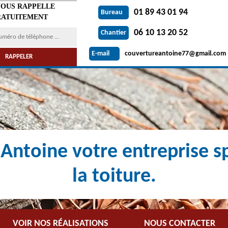
VOUS RAPPELLE
01 89 43 01 94
Bureau
ATUITEMENT
06 10 13 20 52
Chantier
couvertureantoine77@gmail.com
E-mail
Antoine votre entreprise sp
la toiture.
VOIR NOS RÉALISATIONS
NOUS CONTACTER