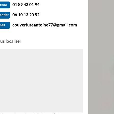
01 89 43 01 94
reau
06 10 13 20 52
antier
couvertureantoine77@gmail.com
mail
us localiser