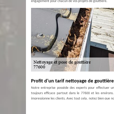
engagement pour chacun de vos projets de gouttière.
Profit d’un tarif nettoyage de gouttiè
Notre entreprise possède des experts pour effectuer un 
toujours efficace partout dans le 77600 et les environs
impressionne les clients. Avec tout cela, notez bien que no
Alors, profitez vite de ce service avec un bon rapport q
formés pour ne pas décevoir nos clients.