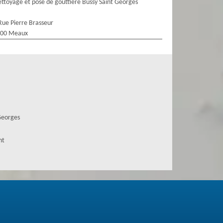
ttoyage et pose de gouttière Bussy Saint Georges
Rue Pierre Brasseur
100 Meaux
Georges
nt