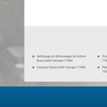
Service de pose et nettoyage gouttière
Effectivement, avoir des gouttières propres et bien in
l’installation et le nettoyage des gouttières nécessitent d
d’un professionnel. Pour cela, ne vous inquiétez surtou
gouttières talentueuses à Bussy Saint Georges, qui son
possible. En effet, si vous avez l’intention de nettoyer 
Antoine. Il saura quoi faire pour bien l’entretenir à la perf
Nettoyage et démoussage de toiture
Tra
Bussy Saint Georges 77600
776
Couvreur Bussy Saint Georges 77600
Pei
776