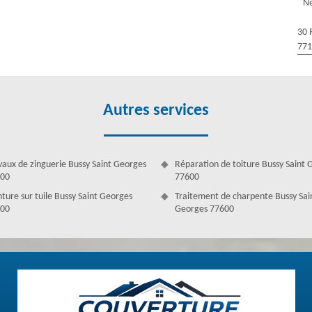
Ne
 à Bussy Saint Georges
stallés garantit le bon fonctionnement de votre couverture. Alors,
30 
onc de l’expérience, d’un grand savoir-faire et surtout, l’intervention
77
t pas car Couverture Antoine dispose des couvreurs nettoyage et pose
t capable d’entretenir votre gouttière dans la meilleure condition
ou d’installer des gouttières dans le 77600, faites appel à Couverture
ection.
Autres services
vaux de zinguerie Bussy Saint Georges
Réparation de toiture Bussy Saint 
00
77600
nture sur tuile Bussy Saint Georges
Traitement de charpente Bussy Sai
00
Georges 77600