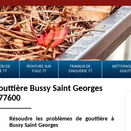
ON DE
PEINTURE SUR
TRAVAUX DE
NETTOYAGE
E 77
TUILE 77
ZINGUERIE 77
GOUTT
outtière Bussy Saint Georges
77600
Résoudre les problèmes de gouttière à
Bussy Saint Georges