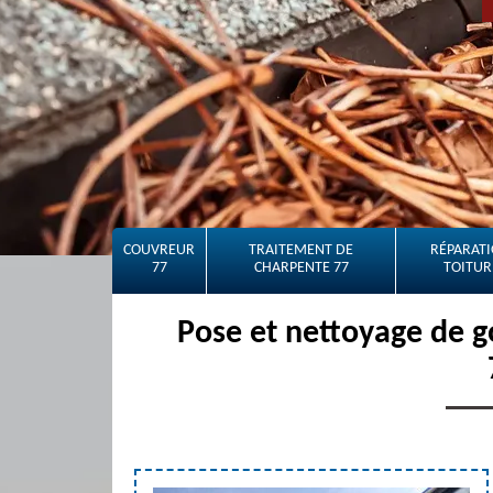
COUVREUR
TRAITEMENT DE
RÉPARATI
77
CHARPENTE 77
TOITUR
Pose et nettoyage de g