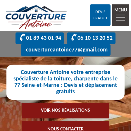
MENU
DEVIS
GRATUIT
01 89 43 01 94
06 10 13 20 52
couvertureantoine77@gmail.com
Couverture Antoine votre entreprise
spécialiste de la toiture, charpente dans le
77 Seine-et-Marne : Devis et déplacement
gratuits
VOIR NOS RÉALISATIONS
NOUS CONTACTER