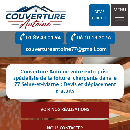
MENU
DEVIS
GRATUIT
01 89 43 01 94
06 10 13 20 52
couvertureantoine77@gmail.com
Couverture Antoine votre entreprise
spécialiste de la toiture, charpente dans le
77 Seine-et-Marne : Devis et déplacement
gratuits
VOIR NOS RÉALISATIONS
NOUS CONTACTER