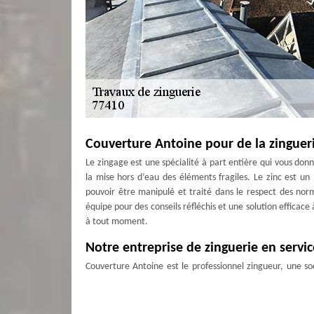
Couverture Antoine pour de la zinguer
Le zingage est une spécialité à part entière qui vous don
la mise hors d’eau des éléments fragiles. Le zinc est un
pouvoir être manipulé et traité dans le respect des nor
équipe pour des conseils réfléchis et une solution efficace
à tout moment.
Notre entreprise de zinguerie en servi
Couverture Antoine est le professionnel zingueur, une so
réalisations, tant en rénovation qu'en neuf. L’équipe œuv
prélaqué, etc. faits pour les maisons neuves ou anciennes
zingage et la réparation de toiture en métaux. Vous pouv