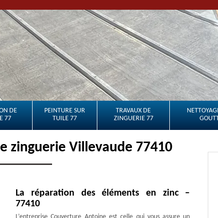
ON DE
PEINTURE SUR
TRAVAUX DE
NETTOYAGE
E 77
TUILE 77
ZINGUERIE 77
GOUTT
de zinguerie Villevaude 77410
La réparation des éléments en zinc –
77410
L’entreprise Couverture Antoine est celle qui vous assure un