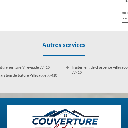
Tr
30 
77
Autres services
nture sur tuile Villevaude 77410
Traitement de charpente Villevaud
77410
aration de toiture Villevaude 77410
Villevaude
anisation. C'est par définition des tas de feuilles faits avec du zinc
 de toit comme les cheminées, les gouttières, les maçonneries, etc.
au de pluie depuis votre toiture, grâce à des gouttières en métaux et
 Antoine réputé s 77410 vous fera ses preuves dans le domaine des