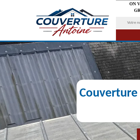
ON 
GR
Couverture 