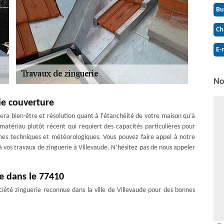
Bu
Ch
E-
No
ie couverture
nera bien-être et résolution quant à l'étanchéité de votre maison qu’à
 matériau plutôt récent qui requiert des capacités particulières pour
mes techniques et météorologiques. Vous pouvez faire appel à notre
 à vos travaux de zinguerie à Villevaude. N’hésitez pas de nous appeler
ce dans le 77410
ciété zinguerie reconnue dans la ville de Villevaude pour des bonnes
re pour des matériaux divers tels que le zinc, le cuivre, l’aluminium
. Notre équipe d’artisans couvreurs zingueurs est spécialiste dans le
ez avoir confiance en leur expérience et leurs compétences inégalées.