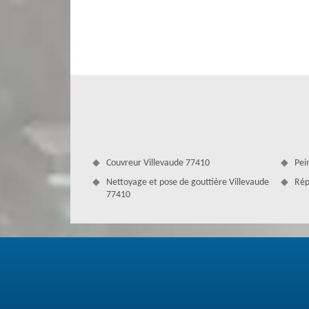
N’hésitez donc pas de faire appel à nous.
Couvreur Villevaude 77410
Pei
Nettoyage et pose de gouttière Villevaude
Rép
77410
Avoir un revêtement de zinc parfait – 
Donnez plus d'étanchéité à votre toiture grâce à une galv
réunis pour cacheter les pourtours de tous vos éléments
Faites en sorte de garantir l'évacuation parfaite de l'e
aménagées avec soin. Notre société couvreur Couverture
travaux de zinguerie.