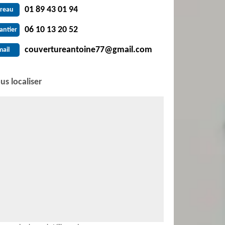
01 89 43 01 94
reau
06 10 13 20 52
antier
couvertureantoine77@gmail.com
mail
us localiser