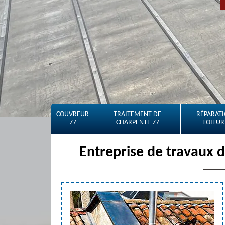
COUVREUR
TRAITEMENT DE
RÉPARATI
77
CHARPENTE 77
TOITUR
Entreprise de travaux 