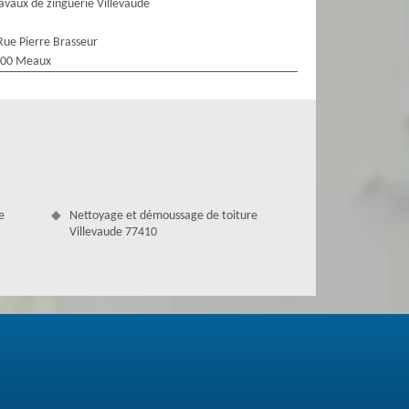
avaux de zinguerie Villevaude
Rue Pierre Brasseur
100 Meaux
e
Nettoyage et démoussage de toiture
Villevaude 77410