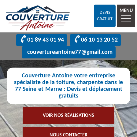
MENU
DEVIS
GRATUIT
01 89 43 01 94
06 10 13 20 52
couvertureantoine77@gmail.com
Couverture Antoine votre entreprise
spécialiste de la toiture, charpente dans le
77 Seine-et-Marne : Devis et déplacement
gratuits
VOIR NOS RÉALISATIONS
NOUS CONTACTER