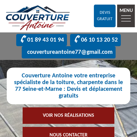
MENU
DEVIS
GRATUIT
01 89 43 01 94
06 10 13 20 52
couvertureantoine77@gmail.com
Couverture Antoine votre entreprise
spécialiste de la toiture, charpente dans le
77 Seine-et-Marne : Devis et déplacement
gratuits
VOIR NOS RÉALISATIONS
NOUS CONTACTER