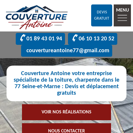
MENU
DEVIS
GRATUIT
01 89 43 01 94
06 10 13 20 52
couvertureantoine77@gmail.com
Couverture Antoine votre entreprise
spécialiste de la toiture, charpente dans le
77 Seine-et-Marne : Devis et déplacement
gratuits
VOIR NOS RÉALISATIONS
NOUS CONTACTER