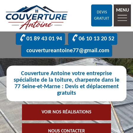
MENU
DEVIS
GRATUIT
01 89 43 01 94
06 10 13 20 52
couvertureantoine77@gmail.com
Couverture Antoine votre entreprise
spécialiste de la toiture, charpente dans le
77 Seine-et-Marne : Devis et déplacement
gratuits
VOIR NOS RÉALISATIONS
NOUS CONTACTER