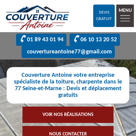
MENU
DEVIS
GRATUIT
01 89 43 01 94
06 10 13 20 52
couvertureantoine77@gmail.com
Couverture Antoine votre entreprise
spécialiste de la toiture, charpente dans le
77 Seine-et-Marne : Devis et déplacement
gratuits
VOIR NOS RÉALISATIONS
NOUS CONTACTER