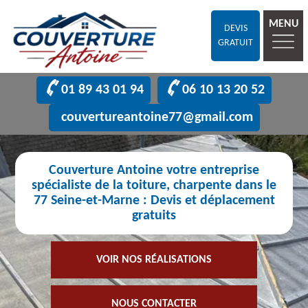
MENU
DEVIS
GRATUIT
01 89 43 01 94
06 10 13 20 52
couvertureantoine77@gmail.com
Couverture Antoine votre entreprise
spécialiste de la toiture, charpente dans le
77 Seine-et-Marne : Devis et déplacement
gratuits
VOIR NOS RÉALISATIONS
NOUS CONTACTER