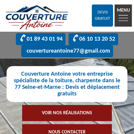
MENU
DEVIS
GRATUIT
01 89 43 01 94
06 10 13 20 52
couvertureantoine77@gmail.com
Couverture Antoine votre entreprise
spécialiste de la toiture, charpente dans le
77 Seine-et-Marne : Devis et déplacement
gratuits
VOIR NOS RÉALISATIONS
NOUS CONTACTER