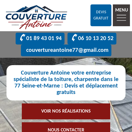
MENU
DEVIS
GRATUIT
01 89 43 01 94
06 10 13 20 52
couvertureantoine77@gmail.com
Couverture Antoine votre entreprise
spécialiste de la toiture, charpente dans le
77 Seine-et-Marne : Devis et déplacement
gratuits
VOIR NOS RÉALISATIONS
NOUS CONTACTER