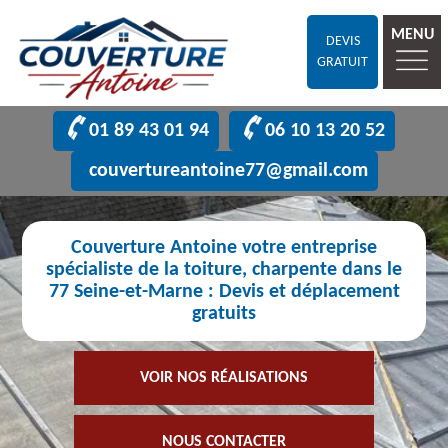
MENU
DEVIS
GRATUIT
01 89 43 01 94
06 10 13 20 52
couvertureantoine77@gmail.com
Couverture Antoine votre entreprise
spécialiste de la toiture, charpente dans le
77 Seine-et-Marne : Devis et déplacement
gratuits
VOIR NOS RÉALISATIONS
NOUS CONTACTER