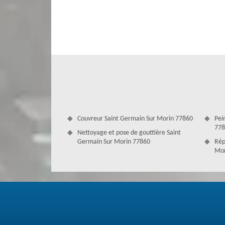
normalement afin de ne pas concevoir des infiltrations d
zingueurs assure la création sur-mesure de vos accessoires
le neuf et en rénovation : tuyaux de descente gouttières
pour une réalisation sans risque.
Couvreur Saint Germain Sur Morin 77860
Pei
778
Nettoyage et pose de gouttière Saint
Germain Sur Morin 77860
Rép
Mor
Zingueur professionnel de Couverture
Notre entreprise réalise tous travaux de zinguerie que 
bâtiments communs. Nos artisans peuvent poser tous types