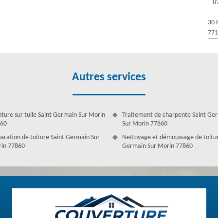
Tr
’eau. Professionnel dans les travaux de construction, notre équipe de
 en métaux. Nous faisons l'installation sur tous types d’éléments dans
30 
, chéneaux, vallées, etc. Vous pouvez demander conseil à nos artisans
77
Autres services
nture sur tuile Saint Germain Sur Morin
Traitement de charpente Saint Ge
60
Sur Morin 77860
aration de toiture Saint Germain Sur
Nettoyage et démoussage de toitur
in 77860
Germain Sur Morin 77860
 Antoine
vous ayez des maisons particulières, des locaux commerciaux ou des
 de gouttières avec les accessoires nécessaires: crochets, raccords,