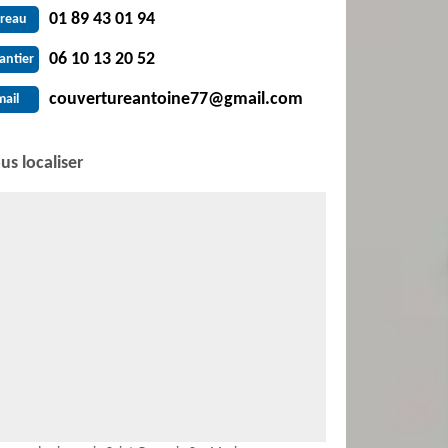
01 89 43 01 94
reau
06 10 13 20 52
antier
couvertureantoine77@gmail.com
mail
us localiser