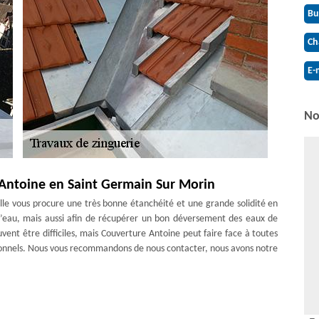
Bu
Ch
E-
No
 Antoine en Saint Germain Sur Morin
 Elle vous procure une très bonne étanchéité et une grande solidité en
d’eau, mais aussi afin de récupérer un bon déversement des eaux de
peuvent être difficiles, mais Couverture Antoine peut faire face à toutes
ssionnels. Nous vous recommandons de nous contacter, nous avons notre
Sur Morin
 en bon état, zinc doit être soigné. Il aide l'eau de pluie à s'écouler