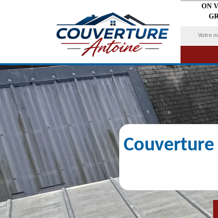
ON 
GR
Couverture 