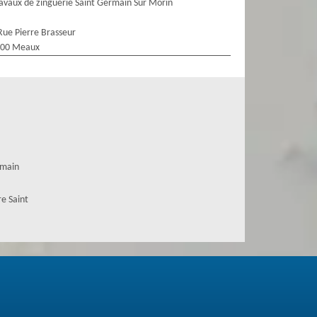
avaux de zinguerie Saint Germain Sur Morin
Rue Pierre Brasseur
100 Meaux
rmain
e Saint