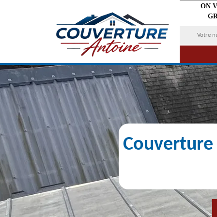
ON 
GR
Couverture 