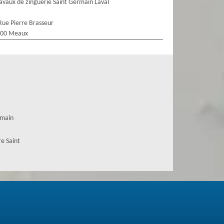
avaux de zinguerie Saint Germain Laval
Rue Pierre Brasseur
100 Meaux
rmain
e Saint