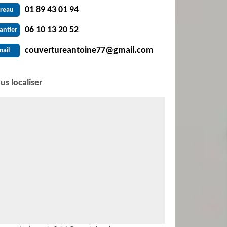
01 89 43 01 94
reau
06 10 13 20 52
antier
couvertureantoine77@gmail.com
mail
us localiser