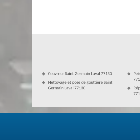
Nos zingueurs bâtissent des panneaux de revêtement, des
planches, des conventines et des solins. Couverture Antoi
en réparation d'ouvrages en zinc. Nous sommes à votre se
modernes, pose de joints d'aplomb, installation de bard
soit le défaut sur vos éléments de zinguerie, vous pouvez 
Couvreur Saint Germain Laval 77130
Pei
771
Nettoyage et pose de gouttière Saint
Germain Laval 77130
Rép
771
Équipe d’artisan zingueur professionn
Le zinc est un élément indispensable permettant à l'eau de 