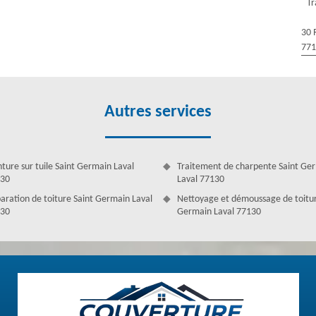
Tr
 cheminées, des dessous de toit, des charpentes, des faîtages, des
ne, zingueur à Saint Germain Laval intervient avec des professionnels
30 
rvice pour tout projet en vue : pose de gouttières traditionnelles ou
77
age, protection de bordures, abergement de cheminées, etc. Quel que
nous contacter pour intervenir.
Autres services
nture sur tuile Saint Germain Laval
Traitement de charpente Saint Ge
30
Laval 77130
aration de toiture Saint Germain Laval
Nettoyage et démoussage de toitur
30
Germain Laval 77130
el en œuvre – Saint Germain Laval
pluie de se déverser pour éviter d’altérer votre toiture. L’installation