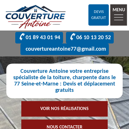
MENU
DEVIS
GRATUIT
01 89 43 01 94
06 10 13 20 52
couvertureantoine77@gmail.com
Couverture Antoine votre entreprise
spécialiste de la toiture, charpente dans le
77 Seine-et-Marne : Devis et déplacement
gratuits
VOIR NOS RÉALISATIONS
NOUS CONTACTER