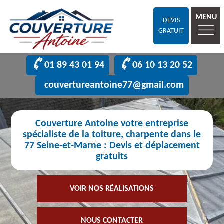
MENU
DEVIS
GRATUIT
01 89 43 01 94
06 10 13 20 52
couvertureantoine77@gmail.com
Couverture Antoine votre entreprise
spécialiste de la toiture, charpente dans le
77 Seine-et-Marne : Devis et déplacement
gratuits
VOIR NOS RÉALISATIONS
NOUS CONTACTER