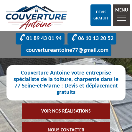
MENU
DEVIS
GRATUIT
01 89 43 01 94
06 10 13 20 52
couvertureantoine77@gmail.com
Couverture Antoine votre entreprise
spécialiste de la toiture, charpente dans le
77 Seine-et-Marne : Devis et déplacement
gratuits
VOIR NOS RÉALISATIONS
NOUS CONTACTER