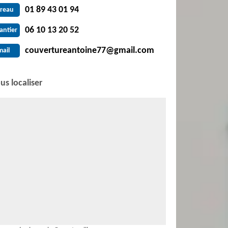
01 89 43 01 94
reau
06 10 13 20 52
antier
couvertureantoine77@gmail.com
mail
us localiser