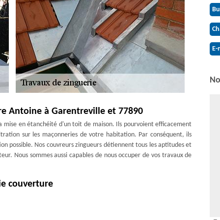
Bu
Ch
E-
No
e Antoine à Garentreville et 77890
a mise en étanchéité d'un toit de maison. Ils pourvoient efficacement
iltration sur les maçonneries de votre habitation. Par conséquent, ils
ion possible. Nos couvreurs zingueurs détiennent tous les aptitudes et
auteur. Nous sommes aussi capables de nous occuper de vos travaux de
ie couverture
nera bien-être et résolution quant à l'étanchéité de votre maison qu’à
 matériau plutôt récent qui requiert des capacités particulières pour
mes techniques et météorologiques. Vous pouvez faire appel à notre