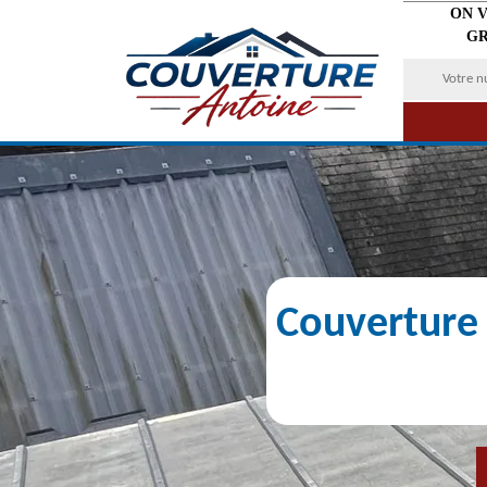
ON 
GR
Couverture 