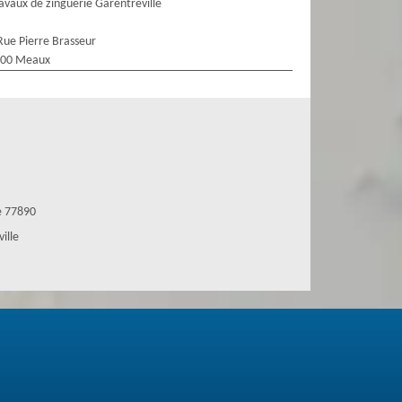
avaux de zinguerie Garentreville
Rue Pierre Brasseur
100 Meaux
e 77890
ille