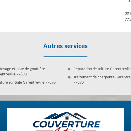
Tr
ace à vos travaux de zinguerie à Garentreville. N’hésitez pas de nous
30 
77
Autres services
toyage et pose de gouttière
Réparation de toiture Garentrevill
entreville 77890
Traitement de charpente Garentrev
nture sur tuile Garentreville 77890
77890
ofessionnels à Garentreville
guerie qui dispose les meilleurs couvreurs zingueur de toute la
e, vous avez la chance de bénéficier des couvreurs zingueurs qualifié
oute sorte de travaux de zinguerie, que ce soit pour les travaux
ouvreurs zingueurs sont des professionnels et capables de réaliser des