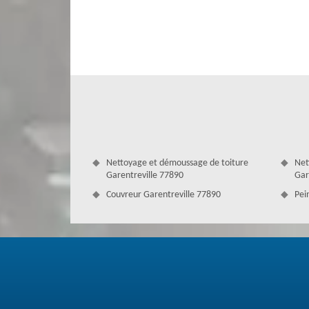
équipe pour des conseils réfléchis et une solution effic
appeler à tout moment.
Nettoyage et démoussage de toiture
Net
Garentreville 77890
Gar
Couvreur Garentreville 77890
Pei
Faites appel à un couvreur zingueur pr
Couverture Antoine est une grande entreprise de zin
Garentreville. Donc, en faisant appel à Couverture Antoin
et compétents qui sont en mesure de prendre en main t
d’installation ou de réparation de zinguerie. Ainsi, ces c