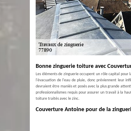
Bonne zinguerie toiture avec Couvertur
Les éléments de zinguerie occupent un rôle capital pour l
l'évacuation de l'eau de pluie, donc préviennent leur inf
devraient être maniés et posés avec la plus grande attent
professionnalismes requis pour assurer un travail à la h
toiture traités avec le zinc.
Couverture Antoine pour de la zinguer
Le zingage est une spécialité à part entière qui vous don
la mise hors d’eau des éléments fragiles. Le zinc est un
pouvoir être manipulé et traité dans le respect des nor