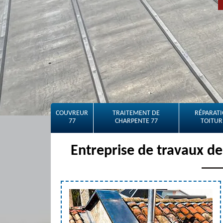
COUVREUR
TRAITEMENT DE
RÉPARATI
77
CHARPENTE 77
TOITUR
Entreprise de travaux de