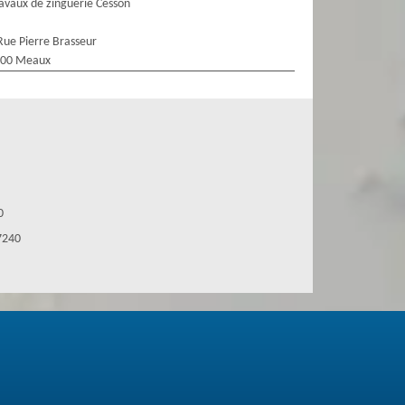
avaux de zinguerie Cesson
Rue Pierre Brasseur
100 Meaux
0
7240