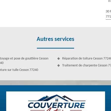
Tr
de toiture, les gouttières, les chéneaux, les cheminées... Participant
 travail de haute performance réalisé dans le respect du délai imposé
30 
de réparation de ces éléments. Nos zingueurs sont formés pour être
77
Autres services
toyage et pose de gouttière Cesson
Réparation de toiture Cesson 7724
40
Traitement de charpente Cesson 7
nture sur tuile Cesson 77240
 leurs rôles soient pareils. La gouttière fait partie de l’enveloppe, un
pour récolter les eaux passant par le toit. Rarement installé sur les