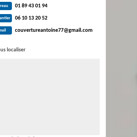
01 89 43 01 94
reau
06 10 13 20 52
antier
couvertureantoine77@gmail.com
mail
us localiser