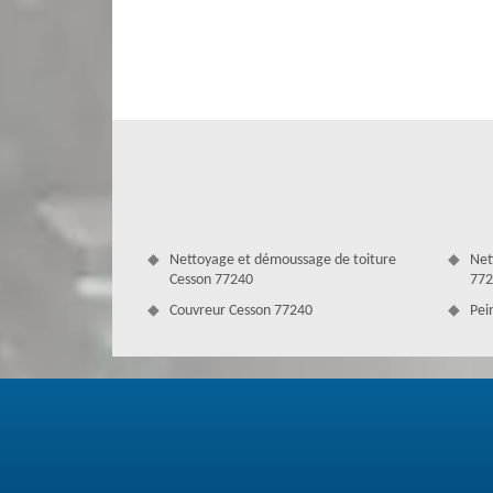
tous éléments en métal comme les gouttières, les dessous 
dans le neuf comme à la rénovation, nous vous assurons un
dans le devis. Nous intervenons aussi pour des travaux 
professionnels en toutes situations.
Nettoyage et démoussage de toiture
Net
Cesson 77240
772
Couvreur Cesson 77240
Pei
Le zinc pour le toit – 77240
Éviter de mélanger « gouttière » et « chéneau », malgré que
conduit de PVC, béton ou métal posé sur le haut des murs 