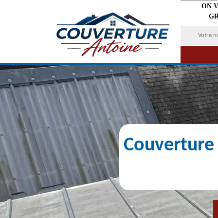
ON 
GR
Couverture 