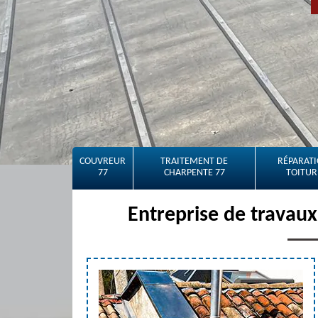
COUVREUR
TRAITEMENT DE
RÉPARATI
77
CHARPENTE 77
TOITUR
Entreprise de travau