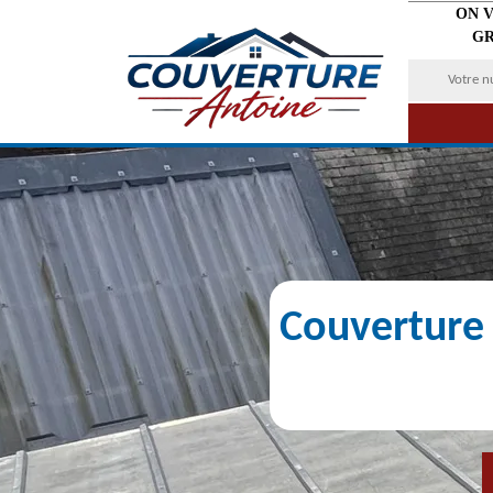
ON 
GR
Couverture 