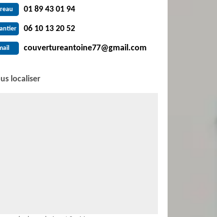
01 89 43 01 94
reau
06 10 13 20 52
antier
couvertureantoine77@gmail.com
mail
us localiser