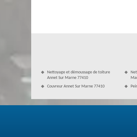
Les éléments de zinguerie occupent un rôle capital pour l
l'évacuation de l'eau de pluie, donc préviennent leur inf
devraient être maniés et posés avec la plus grande attent
professionnalismes requis pour assurer un travail à la h
toiture traités avec le zinc.
Nettoyage et démoussage de toiture
Net
Annet Sur Marne 77410
Mar
Couvreur Annet Sur Marne 77410
Pei
Des artisans zingueurs dans le 77410 
D’abord, après une conversation par téléphone et avoir p