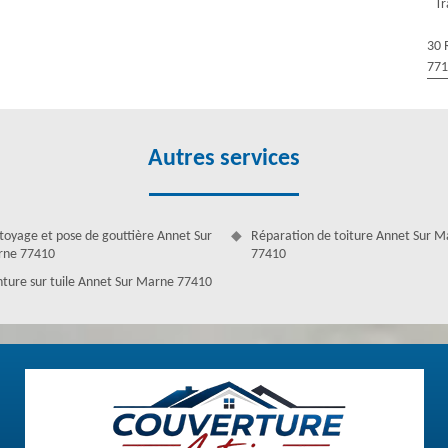
Tr
a mise en étanchéité d'un toit de maison. Ils pourvoient efficacement
iltration sur les maçonneries de votre habitation. Par conséquent, ils
30 
ion possible. Nos couvreurs zingueurs détiennent tous les aptitudes et
77
auteur. Nous sommes aussi capables de nous occuper de vos travaux de
Autres services
toyage et pose de gouttière Annet Sur
Réparation de toiture Annet Sur 
ne 77410
77410
nture sur tuile Annet Sur Marne 77410
en œuvre
récisé vos nécessités, nous vous établirons un devis gratuit. Dès que