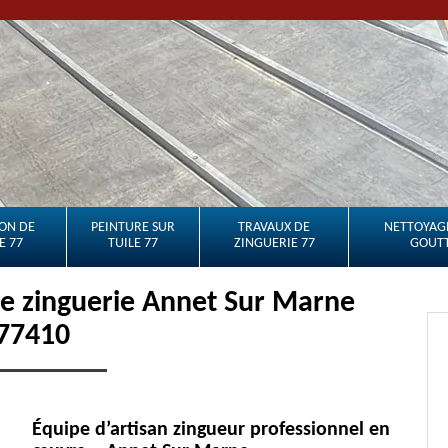
ON DE
PEINTURE SUR
TRAVAUX DE
NETTOYAGE
E 77
TUILE 77
ZINGUERIE 77
GOUTT
de zinguerie Annet Sur Marne
77410
Équipe d’artisan zingueur professionnel en