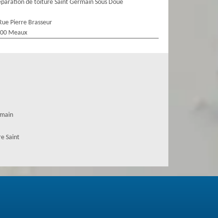
paration de toiture Saint Germain Sous Doue
Rue Pierre Brasseur
100 Meaux
rmain
e Saint