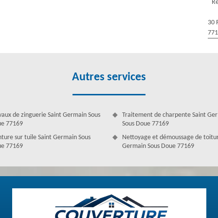
Ré
 le toit doit toujours d’être étanche tout le long de l’année afin qu’il
s. La réparation de toit qui est une priorité doit être faite même sur un
30 
ite avec prudence pour ne pas abîmer la toiture entière.
77
Autres services
vaux de zinguerie Saint Germain Sous
Traitement de charpente Saint Ge
e 77169
Sous Doue 77169
nture sur tuile Saint Germain Sous
Nettoyage et démoussage de toitur
e 77169
Germain Sous Doue 77169
ain Sous Doue avec Couverture Antoine
lité en réparation de votre toit. S’il y a une fuite dans votre toit,
 de nombreuses expériences dans la réparation de toit, nous sommes
mmage de toit. Si le toit fuit, cela veut dire que des tuiles peuvent en