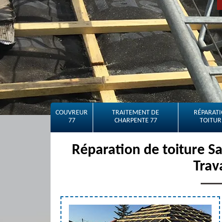
COUVREUR
TRAITEMENT DE
RÉPARATI
77
CHARPENTE 77
TOITUR
Réparation de toiture S
Trav