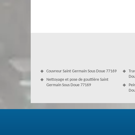
toit doit être réparé, vous devez agir rapidement. En effet,
puisse garantir les luttes contre les différentes intempérie
minimum de dégât. C’est une intervention qui doit être fa
Couvreur Saint Germain Sous Doue 77169
Tra
Dou
Nettoyage et pose de gouttière Saint
Germain Sous Doue 77169
Pei
Dou
Réparation fuite de toit à Saint Germ
Chez Couverture Antoine, nous assurons un service de qua
laissez-nous intervenir pour les réparations. Disposant
aguerris pour toute situation que nous fassions fasse en do