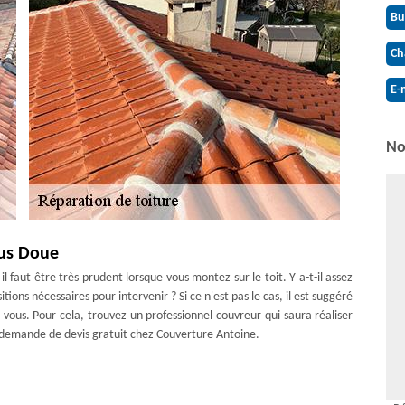
Bu
Ch
E-
No
ous Doue
l faut être très prudent lorsque vous montez sur le toit. Y a-t-il assez
tions nécessaires pour intervenir ? Si ce n'est pas le cas, il est suggéré
 vous. Pour cela, trouvez un professionnel couvreur qui saura réaliser
e demande de devis gratuit chez Couverture Antoine.
main Sous Doue – réparation
ors de la prise en charge pour les travaux de toiture. Pour cela, si votre