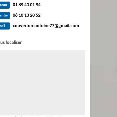
01 89 43 01 94
reau
06 10 13 20 52
antier
couvertureantoine77@gmail.com
mail
us localiser