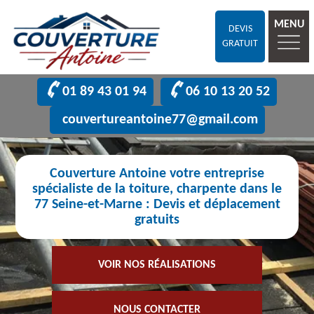
MENU
DEVIS
GRATUIT
01 89 43 01 94
06 10 13 20 52
couvertureantoine77@gmail.com
Couverture Antoine votre entreprise
spécialiste de la toiture, charpente dans le
77 Seine-et-Marne : Devis et déplacement
gratuits
VOIR NOS RÉALISATIONS
NOUS CONTACTER