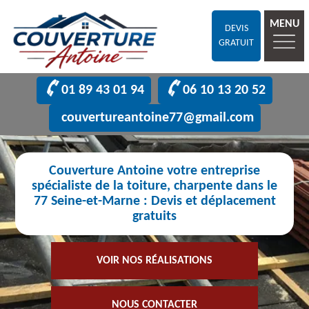
MENU
DEVIS
GRATUIT
01 89 43 01 94
06 10 13 20 52
couvertureantoine77@gmail.com
Couverture Antoine votre entreprise
spécialiste de la toiture, charpente dans le
77 Seine-et-Marne : Devis et déplacement
gratuits
VOIR NOS RÉALISATIONS
NOUS CONTACTER