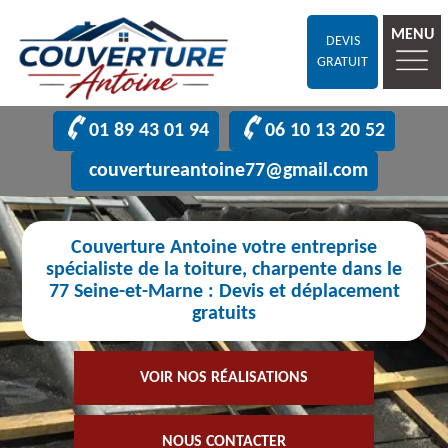
MENU
DEVIS
GRATUIT
01 89 43 01 94
06 10 13 20 52
couvertureantoine77@gmail.com
Couverture Antoine votre entreprise
spécialiste de la toiture, charpente dans le
77 Seine-et-Marne : Devis et déplacement
gratuits
VOIR NOS RÉALISATIONS
NOUS CONTACTER