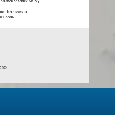
paration de toiture Maincy
Rue Pierre Brasseur
100 Meaux
77950