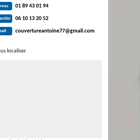
01 89 43 01 94
reau
06 10 13 20 52
antier
couvertureantoine77@gmail.com
mail
us localiser