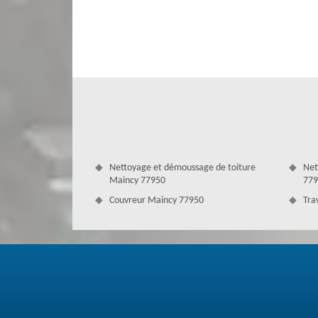
principal dans la tenue de l’habitation, ainsi nous proposo
d’artisan couvreur à Maincy tient pour cela à offrir des serv
Nettoyage et démoussage de toiture
Net
Maincy 77950
779
Couvreur Maincy 77950
Tra
Changement de tuile à Maincy avec Co
La pose d'une tuile de rive est indispensable afin de p
l'écoulement des eaux de pluie vers les gouttières. Ces tui
Elles évitent les infiltrations d’eau dans le toit et p
endommagées, il est conseillé de faire appel pour les rép