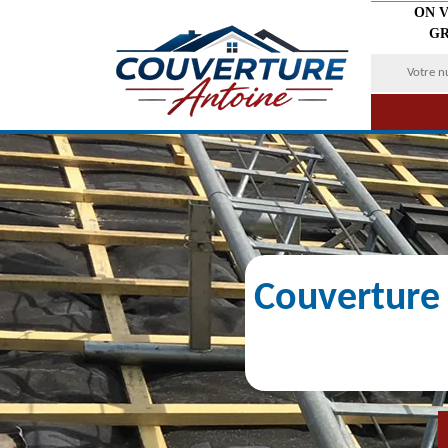
ON 
GR
Couverture 