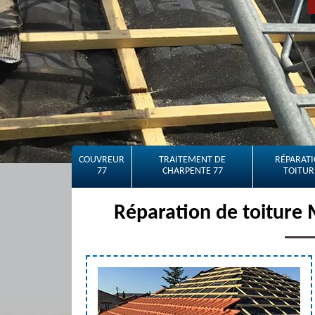
COUVREUR
TRAITEMENT DE
RÉPARATI
77
CHARPENTE 77
TOITUR
Réparation de toiture 