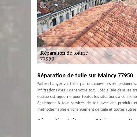
Réparation de tuile sur Maincy 77950
Faites changer vos tuiles par des couvreurs professionnels
infiltrations d’eau dans votre toit. Spécialisée dans les
équipe est aguerrie pour toutes les situations à confro
également à tous services de toit avec des produits e
méthodes fiables en changement de tuile et toutes autres
Réparation toiture sur Maincy avec Co
Vous avez un toit qui fuit ? Vous avez des tuiles qui sont c
des rives à réparer ? Faites appel à notre savoir-faire p