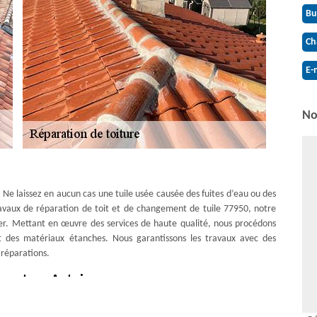
Bu
Ch
E-
No
. Ne laissez en aucun cas une tuile usée causée des fuites d’eau ou des
 travaux de réparation de toit et de changement de tuile 77950, notre
nter. Mettant en œuvre des services de haute qualité, nous procédons
t des matériaux étanches. Nous garantissons les travaux avec des
 réparations.
uverture Antoine
assées ? Vous avez des fuites d’eau à repérer ? Vous avez des faitages et
our le dépannage de toit. Nous considérons que la toiture joue un rôle