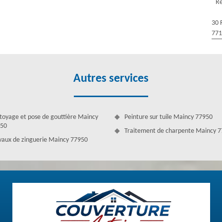
Ré
ns divers services en travaux de toiture pour votre ville. Notre équipe
ices fiables avec un devis gratuit.
30 
77
Autres services
toyage et pose de gouttière Maincy
Peinture sur tuile Maincy 77950
50
Traitement de charpente Maincy 
vaux de zinguerie Maincy 77950
uverture Antoine
rotéger les côtés de la toiture. Elle permet en effet de rediriger
les de rive sont indispensables pour assurer l’étanchéité de la toiture.
rotègent également les rives de la toiture. Ainsi si vos tuiles sont
arations nécessaires. Couverture Antoine est spécialiste en réparation