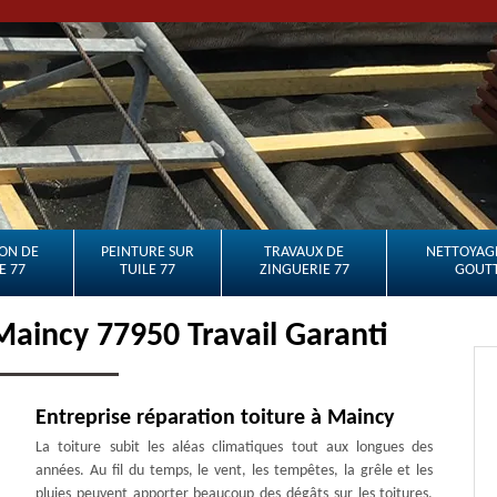
ON DE
PEINTURE SUR
TRAVAUX DE
NETTOYAGE
E 77
TUILE 77
ZINGUERIE 77
GOUTT
Maincy 77950 Travail Garanti
Entreprise réparation toiture à Maincy
La toiture subit les aléas climatiques tout aux longues des
années. Au fil du temps, le vent, les tempêtes, la grêle et les
pluies peuvent apporter beaucoup des dégâts sur les toitures.