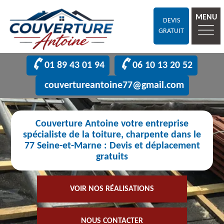
MENU
DEVIS
GRATUIT
01 89 43 01 94
06 10 13 20 52
couvertureantoine77@gmail.com
Couverture Antoine votre entreprise
spécialiste de la toiture, charpente dans le
77 Seine-et-Marne : Devis et déplacement
gratuits
VOIR NOS RÉALISATIONS
NOUS CONTACTER