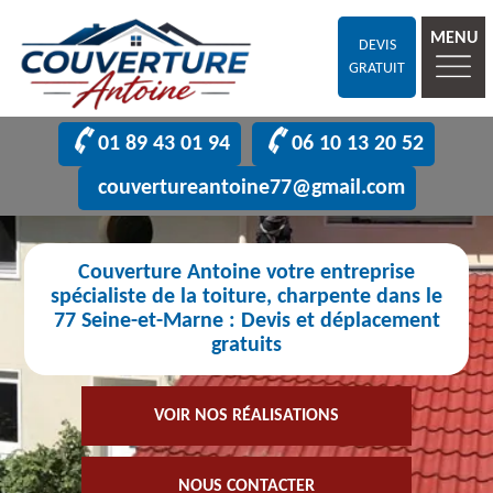
MENU
DEVIS
GRATUIT
01 89 43 01 94
06 10 13 20 52
couvertureantoine77@gmail.com
Couverture Antoine votre entreprise
spécialiste de la toiture, charpente dans le
77 Seine-et-Marne : Devis et déplacement
gratuits
VOIR NOS RÉALISATIONS
NOUS CONTACTER